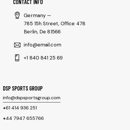
CONTACT INFO
Germany —
785 15h Street, Office 478
Berlin, De 81566
info@email.com
+1 840 841 25 69
DSP SPORTS GROUP
info@dspsportsgroup.com
+
61 414 936 251
+
44 7947 655766