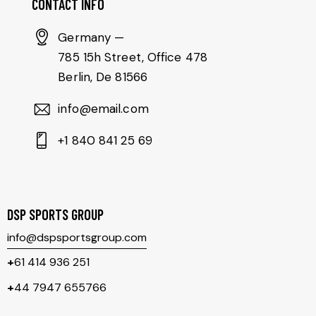
CONTACT INFO
Germany —
785 15h Street, Office 478
Berlin, De 81566
info@email.com
+1 840 841 25 69
DSP SPORTS GROUP
info@dspsportsgroup.com
+
61 414 936 251
+
44 7947 655766